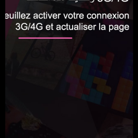
الاشتراك الآن
0.5 دينار في اليوم‎
Gameland يمكنك من الوصول إلى المئات من الألعاب بدون حدود واللعب على هاتفك
المحمول. يتم تجديد الخدمة تلقائيًا ب0.5 دينار في اليوم. يمكنك إلغاء اشتراكك في أي
وقت عن طريق إرسال بريد إلكتروني إلى
tn@help-support.mobi
الشروط والأحكام