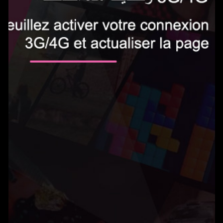
الاشتراك الآن
0.5 دينار في اليوم‎
Gameland يمكنك من الوصول إلى المئات من الألعاب بدون حدود واللعب على هاتفك
المحمول. يتم تجديد الخدمة تلقائيًا ب0.5 دينار في اليوم. يمكنك إلغاء اشتراكك في أي
وقت عن طريق إرسال بريد إلكتروني إلى
tn@help-support.mobi
الشروط والأحكام