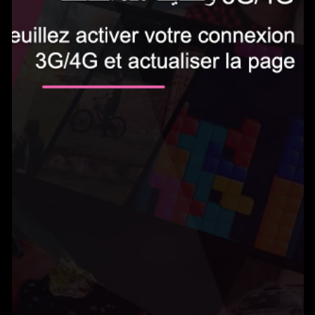
الاشتراك الآن
0.5 دينار في اليوم‎
Gameland يمكنك من الوصول إلى المئات من الألعاب بدون حدود واللعب على هاتفك
المحمول. يتم تجديد الخدمة تلقائيًا ب0.5 دينار في اليوم. يمكنك إلغاء اشتراكك في أي
وقت عن طريق إرسال بريد إلكتروني إلى
tn@help-support.mobi
الشروط والأحكام