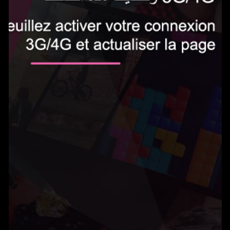
الاشتراك الآن
0.5 دينار في اليوم‎
Gameland يمكنك من الوصول إلى المئات من الألعاب بدون حدود واللعب على هاتفك
المحمول. يتم تجديد الخدمة تلقائيًا ب0.5 دينار في اليوم. يمكنك إلغاء اشتراكك في أي
وقت عن طريق إرسال بريد إلكتروني إلى
tn@help-support.mobi
الشروط والأحكام