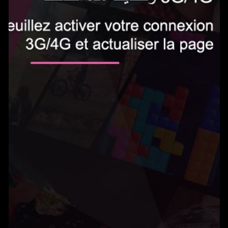
الاشتراك الآن
0.5 دينار في اليوم‎
Gameland يمكنك من الوصول إلى المئات من الألعاب بدون حدود واللعب على هاتفك
المحمول. يتم تجديد الخدمة تلقائيًا ب0.5 دينار في اليوم. يمكنك إلغاء اشتراكك في أي
وقت عن طريق إرسال بريد إلكتروني إلى
tn@help-support.mobi
الشروط والأحكام