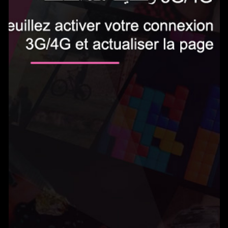
الاشتراك الآن
0.5 دينار في اليوم‎
Gameland يمكنك من الوصول إلى المئات من الألعاب بدون حدود واللعب على هاتفك
المحمول. يتم تجديد الخدمة تلقائيًا ب0.5 دينار في اليوم. يمكنك إلغاء اشتراكك في أي
وقت عن طريق إرسال بريد إلكتروني إلى
tn@help-support.mobi
الشروط والأحكام