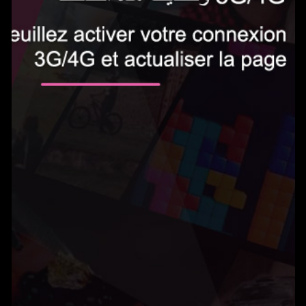
الاشتراك الآن
0.5 دينار في اليوم‎
Gameland يمكنك من الوصول إلى المئات من الألعاب بدون حدود واللعب على هاتفك
المحمول. يتم تجديد الخدمة تلقائيًا ب0.5 دينار في اليوم. يمكنك إلغاء اشتراكك في أي
وقت عن طريق إرسال بريد إلكتروني إلى
tn@help-support.mobi
الشروط والأحكام