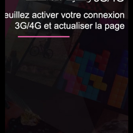
الاشتراك الآن
0.5 دينار في اليوم‎
Gameland يمكنك من الوصول إلى المئات من الألعاب بدون حدود واللعب على هاتفك
المحمول. يتم تجديد الخدمة تلقائيًا ب0.5 دينار في اليوم. يمكنك إلغاء اشتراكك في أي
وقت عن طريق إرسال بريد إلكتروني إلى
tn@help-support.mobi
الشروط والأحكام