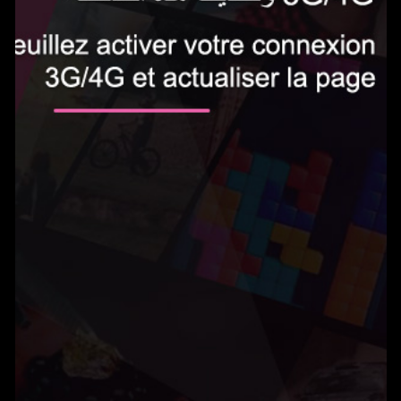
الاشتراك الآن
0.5 دينار في اليوم‎
Gameland يمكنك من الوصول إلى المئات من الألعاب بدون حدود واللعب على هاتفك
المحمول. يتم تجديد الخدمة تلقائيًا ب0.5 دينار في اليوم. يمكنك إلغاء اشتراكك في أي
وقت عن طريق إرسال بريد إلكتروني إلى
tn@help-support.mobi
الشروط والأحكام