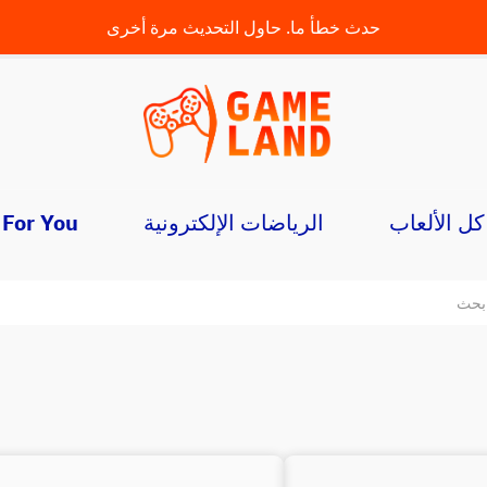
21631349451
إلغاء
إتصل بمصلحة الزبائن:
+
حدث خطأ ما. حاول التحديث مرة أخرى
“*سعر المكالمة حسب الأسعار الحالية”
كل الألعاب
الرياضات الإلكترونية
For You