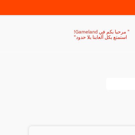
" مرحبا بكم في Gameland!
استمتع بكل ألعابنا بلا حدود"