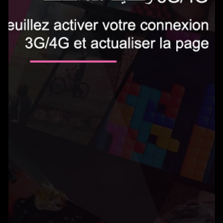
الاشتراك الآن
0.5 دينار في اليوم‎
Gameland يمكنك من الوصول إلى المئات من الألعاب بدون حدود واللعب على هاتفك
المحمول. يتم تجديد الخدمة تلقائيًا ب0.5 دينار في اليوم. يمكنك إلغاء اشتراكك في أي
وقت عن طريق إرسال بريد إلكتروني إلى
tn@help-support.mobi
الشروط والأحكام